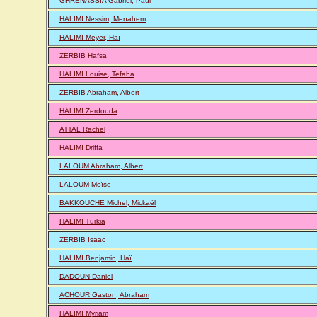
GHRENASSIA Gabriel, Paul
HALIMI Nessim, Menahem
HALIMI Meyer, Haï
ZERBIB Hafsa
HALIMI Louise, Tefaha
ZERBIB Abraham, Albert
HALIMI Zerdouda
ATTAL Rachel
HALIMI Driffa
LALOUM Abraham, Albert
LALOUM Moïse
BAKKOUCHE Michel, Mickaël
HALIMI Turkia
ZERBIB Isaac
HALIMI Benjamin, Haï
DADOUN Daniel
ACHOUR Gaston, Abraham
HALIMI Myriam