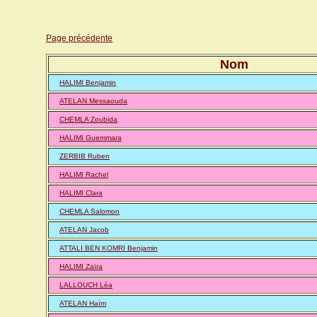
Page précédente
Nom
HALIMI Benjamin
ATELAN Messaouda
CHEMLA Zoubida
HALIMI Guemmara
ZERBIB Ruben
HALIMI Rachel
HALIMI Clara
CHEMLA Salomon
ATELAN Jacob
ATTALI BEN KOMRI Benjamin
HALIMI Zaïra
LALLOUCH Léa
ATELAN Haïm