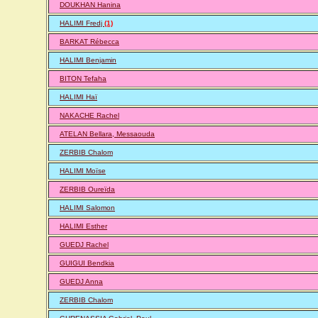
DOUKHAN Hanina
HALIMI Fredj
(1)
BARKAT Rébecca
HALIMI Benjamin
BITON Tefaha
HALIMI Haï
NAKACHE Rachel
ATELAN Bellara, Messaouda
ZERBIB Chalom
HALIMI Moïse
ZERBIB Oureïda
HALIMI Salomon
HALIMI Esther
GUEDJ Rachel
GUIGUI Bendkia
GUEDJ Anna
ZERBIB Chalom