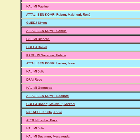
HALIMI Pauline
ATTALI BEN KOMRI Ruben, Makhlouf, René
GUEDJ Simon
ATTALI BEN KOMRI Camille
HALIMI Blanche
GUEDJ Daniel
KAMOUN Suzanne, Hélène
ATTALI BEN KOMRI Lucien, Isaac
HALIMI Julie
DRAÏ Rose
HALIMI Georgette
ATTALI BEN KOMRI Édouard
GUEDJ Robert, Makhlouf, Mickaël
NAKACHE Khalfa, André
AROUN Berthe, Baya
HALIMI Julie
HALIMI Suzanne, Messaouda