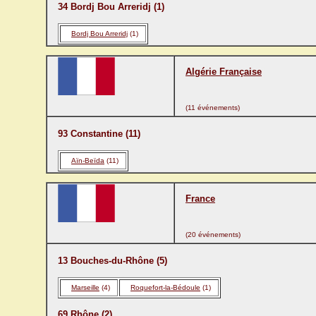
34 Bordj Bou Arreridj (1)
Bordj Bou Arreridj
(1)
Algérie Française
(11 événements)
93 Constantine (11)
Aïn-Beïda
(11)
France
(20 événements)
13 Bouches-du-Rhône (5)
Marseille
(4)
Roquefort-la-Bédoule
(1)
69 Rhône (2)