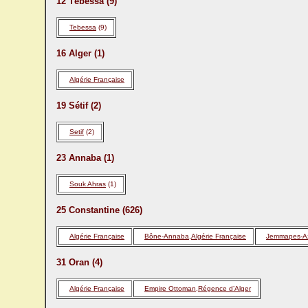
12 Tébessa (9)
Tebessa
(9)
16 Alger (1)
Algérie Française
19 Sétif (2)
Setif
(2)
23 Annaba (1)
Souk Ahras
(1)
25 Constantine (626)
Algérie Française
Bône-Annaba,Algérie Française
Jemmapes-Az
31 Oran (4)
Algérie Française
Empire Ottoman,Régence d’Alger