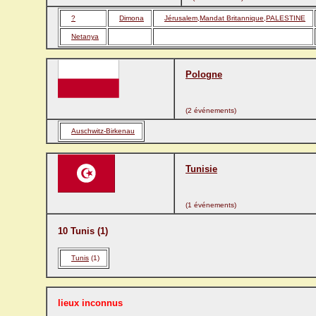
?
Dimona
Jérusalem,Mandat Britannique,PALESTINE
Netanya
Pologne
(2 événements)
Auschwitz-Birkenau
Tunisie
(1 événements)
10 Tunis (1)
Tunis
(1)
lieux inconnus