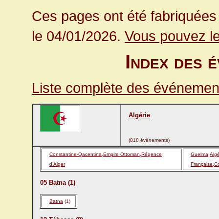
Ces pages ont été fabriquées 
le 04/01/2026.
Vous pouvez le
Index des 
Liste complète des événement
Algérie
(818 événements)
Constantine-Qacentina,Empire Ottoman,Régence
Guelma,Algé
d’Alger
Française,C
05 Batna (1)
Batna
(1)