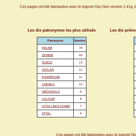
Ces pages ont été fabriquées avec le logiciel Oxy-Gen version 1.41g, 
Les dix patronymes les plus utilisés
Les dix préno
Patronyme
Nombre
HALIMI
78
ZERBIB
40
GUEDJ
13
ATELAN
12
KHARROUBI
11
CHEMLA
10
ABOUSKILA
9
LALOUM
8
ATTALI BEN KOMRI
7
ATTAL
6
Ces pages ont été fabriquées avec le logiciel O